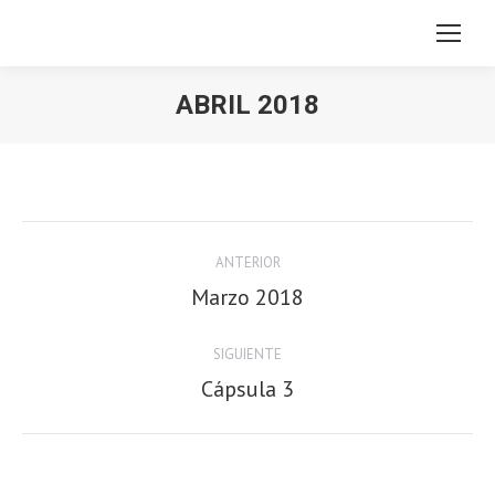
ABRIL 2018
Navegación
ANTERIOR
entre
Marzo 2018
Publicación
anterior:
publicaciones
SIGUIENTE
Cápsula 3
Publicación
siguiente: